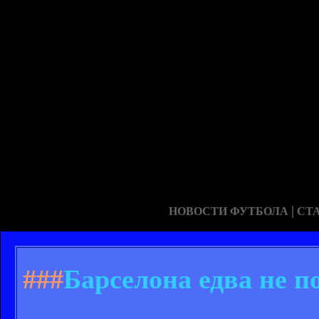
|
НОВОСТИ ФУТБОЛА
СТ
###
Барселона едва не п