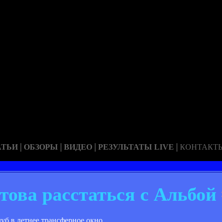
|
|
|
|
АТЬИ
ОБЗОРЫ
ВИДЕО
РЕЗУЛЬТАТЫ LIVE
КОНТАКТ
това расстаться с Альбой
б в летнее трансферное окно.