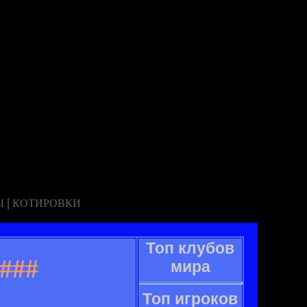
|
Ы
КОТИРОВКИ
Топ клубов
###
мира
Топ игроков