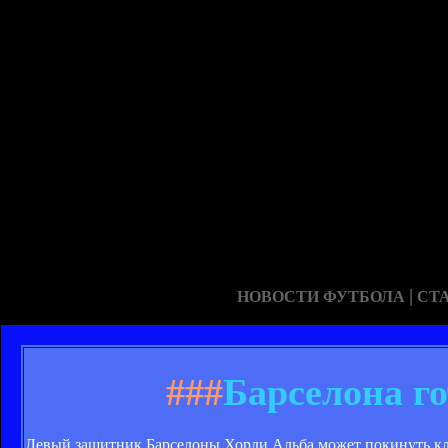
|
НОВОСТИ ФУТБОЛА
СТ
###
Барселона го
Левый защитник Барселоны Хорди Альба может покинуть клу