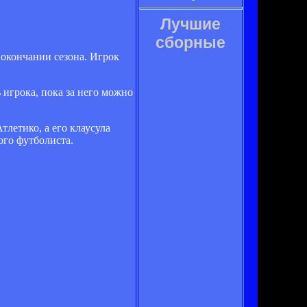
Лучшие
сборные
окончании сезона. Игрок
 игрока, пока за него можно
летико, а его клаусула
ого футболиста.