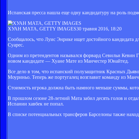
Испанская пресса нашла еще одну кандидатуру на роль подм
ХУАН МАТА, GETTY IMAGES
30 травня 2016, 18:20
Сообщалось, что Луис Энрике ищет достойного кандидата дл
Суарес.
Одним из претендентов назывался форвард Севильи Кевин Г
новом кандидате — Хуане Мате из Манчестер Юнайтед.
Все дело в том, что испанский полузащитник Красных Дьяво
Моуриньо. Теперь же португалец возглавит команду из Манче
Стоимость игрока должна быть намного меньше суммы, кото
В прошлом сезоне 28-летний Мата забил десять голов и отда
Испании хавбек не попал.
В списке потенциальных трансферов Барселоны также находя