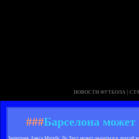
|
НОВОСТИ ФУТБОЛА
СТ
###
Барселона может 
Защитник Аякса Матейс Де Лигт может оказаться в другой к