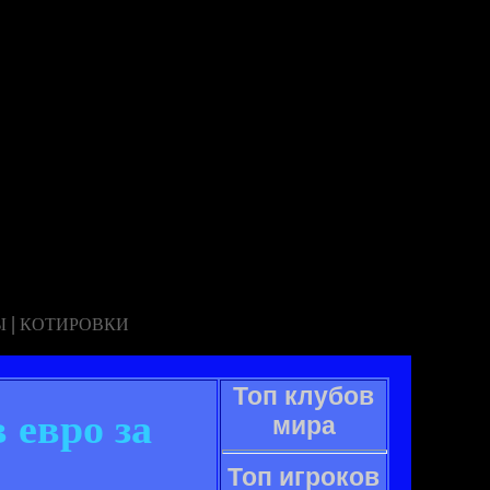
|
Ы
КОТИРОВКИ
Топ клубов
 евро за
мира
Топ игроков