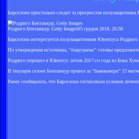
Барселона пристально следит за прогрессом полузащитника
Родриго Бентанкур, Getty Images
05 грудня 2018, 20:58
Барселона интересуется полузащитником Ювентуса Родриго Бе
По утверждения источника, "блаугранас" готовы предложить
Родриго перешел в Ювентус летом 2017-го года из Бока Хуни
В текущем сезоне Бентанкур провел за "бьянконери" 15 матче
Ранее сообщалось, что Барселона согласовала условия личн