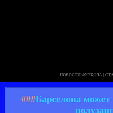
|
НОВОСТИ ФУТБОЛА
СТ
###
Барселона может 
полузащ