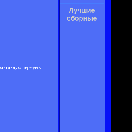
Лучшие
сборные
льтативную передачу.