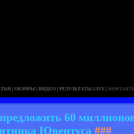
|
|
|
|
АТЬИ
ОБЗОРЫ
ВИДЕО
РЕЗУЛЬТАТЫ LIVE
КОНТАКТ
предложить 60 миллионов
итника Ювентуса
###