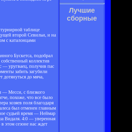
Лучшие
сборные
 турнирной таблице
дущей второй Севильи, и на
ом с каталонцами
анного Бускетса, подобрал
ом собственный коллектив
с — уругваец, получив пас
оменты забить загубили
т дотянуться до мяча,
ы — Месси, с близкого
тче, похоже, что все было
ера хозяев поля благодаря
салеса был отменен главным
ное судьей время — Неймар
ша Видаля. 4:0 — уверенная
в этом сезоне нас ждет