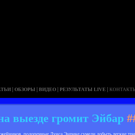
|
|
|
|
АТЬИ
ОБЗОРЫ
ВИДЕО
РЕЗУЛЬТАТЫ LIVE
КОНТАКТ
на выезде громит Эйбар
#
ужейников, подопечные Луиса Энрике сумели добыть легкие три