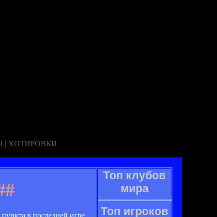
|
Ы
КОТИРОВКИ
Топ клубов
##
мира
Топ игроков
 пункта в последней игре