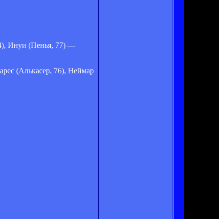
4), Инуи (Пенья, 77) —
арес (Алькасер, 76), Неймар