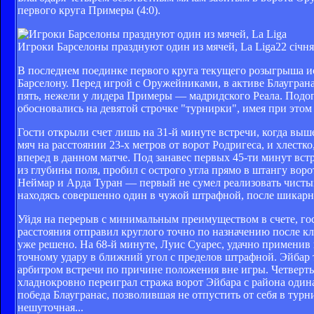
первого круга Примеры (4:0).
Игроки Барселоны празднуют один из мячей, La Liga
22 січня
В последнем поединке первого круга текущего розыгрыша и
Барселону. Перед игрой с Оружейниками, в активе Блауграна
пять, нежели у лидера Примеры — мадридского Реала. Подо
обосновались на девятой строчке "турнирки", имея при этом 
Гости открыли счет лишь на 31-й минуте встречи, когда выш
мяч на расстоянии 23-х метров от ворот Родригеса, и хлестк
вперед в данном матче. Под занавес первых 45-ти минут вс
из глубины поля, пробил с острого угла прямо в штангу вор
Неймар и Арда Туран — первый не сумел реализовать чистый 
находясь совершенно один в чужой штрафной, после шикарн
Уйдя на перерыв с минимальным преимуществом в счете, гос
расстояния отправил круглого точно по назначению после кл
уже решено. На 68-й минуте, Луис Суарес, удачно применив 
точному удару в ближний угол с пределов штрафной. Эйбар 
арбитром встречи по причине положения вне игры. Четверт
хладнокровно переиграл стража ворот Эйбара с района один
победа Блаугранас, позволившая не отпустить от себя в тур
нешуточная...