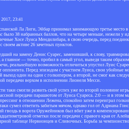
 2017, 23:41
спанской Ла Лиги, Эйбар принимал занимающую третье место в
с было 38 набранных баллов, что на четыре меньше, нежели у и
печные Хосе Луиса Мендилибара, в свою очередь, перед поединк
с своем активе 26 зачетных пунктов.
едший на замену Денис Суарес, заменивший, к слову, травмиров
о, а главное — точно, пробил в самый угол, выведя таким образ
тречи, реальнейшую возможность отличиться упустил Луис Суаре
от оппонента. Перед эпизодом с участием Луиса, свои убойные м
выход один на один с голкипером, а второй, не смог как следуе
ой передачи верхом в исполнении Лионеля Месси.
ти таки смогли развить свой успех уже во второй половине игр
ассной передачи парашютом от Луиса Суареса. 2:0 — и в этом ма
прессинг в отношении Лежена, спокойно затем переиграл голкип
таки сумел ответить забитым мячом, однако гол от Адриана Гон
ый гвоздь в ворота Оружейников был вбит уже в компенсирован
адцатиметровой отметки после передачи с правого края от Алей
нирной таблице Нервионцев и Сливочных. Борьба за чемпионство 