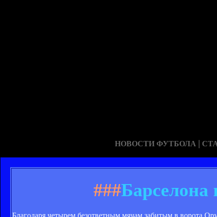
|
НОВОСТИ ФУТБОЛА
СТ
###
Барселона 
Благодаря четырем безответным мячам забитым в ворота Ор