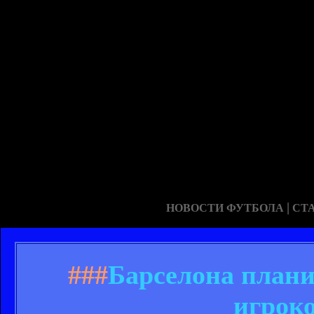
|
НОВОСТИ ФУТБОЛА
СТ
###
Барселона плани
игроко