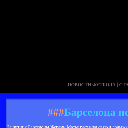
|
НОВОСТИ ФУТБОЛА
СТ
###
Барселона п
Защитник Барселоны Жереми Матье растянул связки лодыжк