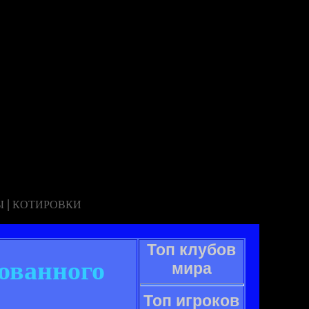
|
Ы
КОТИРОВКИ
Топ клубов
ованного
мира
Топ игроков