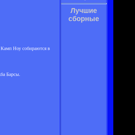
Лучшие
сборные
й Камп Ноу собираются в
жба Барсы.