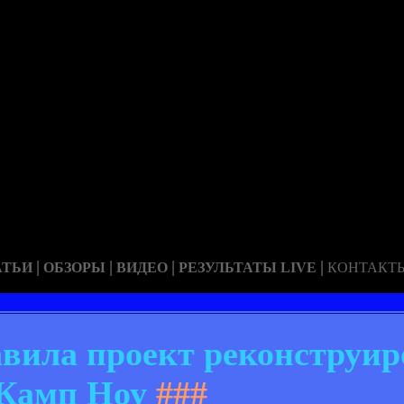
|
|
|
|
АТЬИ
ОБЗОРЫ
ВИДЕО
РЕЗУЛЬТАТЫ LIVE
КОНТАКТ
авила проект реконструир
Камп Ноу
###