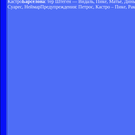
Кастро
Барселона
: тер Штеген — Видаль, Пике, Матье, Динь
Суарес, НеймарПредупреждения: Петрос, Кастро – Пике, Ра