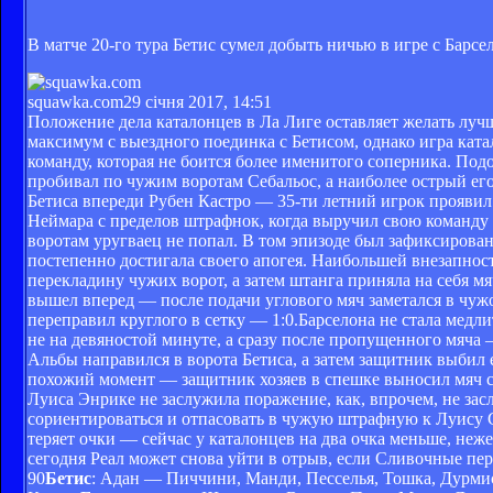
В матче 20-го тура Бетис сумел добыть ничью в игре с Барсе
squawka.com
29 січня 2017, 14:51
Положение дела каталонцев в Ла Лиге оставляет желать лучш
максимум с выездного поединка с Бетисом, однако игра кат
команду, которая не боится более именитого соперника. Под
пробивал по чужим воротам Себальос, а наиболее острый его
Бетиса впереди Рубен Кастро — 35-ти летний игрок проявил
Неймара с пределов штрафнок, когда выручил свою команду 
воротам уругваец не попал. В том эпизоде был зафиксирован
постепенно достигала своего апогея. Наибольшей внезапнос
перекладину чужих ворот, а затем штанга приняла на себя м
вышел вперед — после подачи углового мяч заметался в чужо
переправил круглого в сетку — 1:0.Барселона не стала медл
не на девяностой минуте, а сразу после пропущенного мяча 
Альбы направился в ворота Бетиса, а затем защитник выбил 
похожий момент — защитник хозяев в спешке выносил мяч с 
Луиса Энрике не заслужила поражение, как, впрочем, не зас
сориентироваться и отпасовать в чужую штрафную к Луису С
теряет очки — сейчас у каталонцев на два очка меньше, не
сегодня Реал может снова уйти в отрыв, если Сливочные пер
90
Бетис
: Адан — Пиччини, Манди, Песселья, Тошка, Дурмиси 