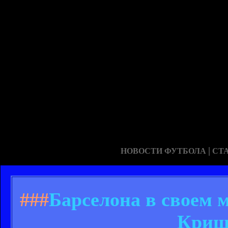
|
НОВОСТИ ФУТБОЛА
СТ
###
Барселона в своем 
Криш