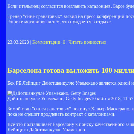
Если итальянец согласится возглавить каталонцев, Барсе буд
Тренер "сине-гранатовых" заявил на пресс-конференции посл
Энрике мотивировал тем, что нуждается в отдыхе.
23.03.2023 |
Комментарии: 0
|
Читать полностью
Барселона готова выложить 100 милли
Бек РБ Лейпциг Дайотшанкулле Упамекано является одной 
Дайотшанкулле Упамекано, Getty Images
10 квітня 2018, 11:57
Зимой стан "сине-гранатовых" покинул Хавьер Маскерано, к
пока не спешит продлевать контракт с каталонцами.
Все это подталкивает Барселону к поиску качественного защ
Лейпцига Дайотшанкулле Упамекано.