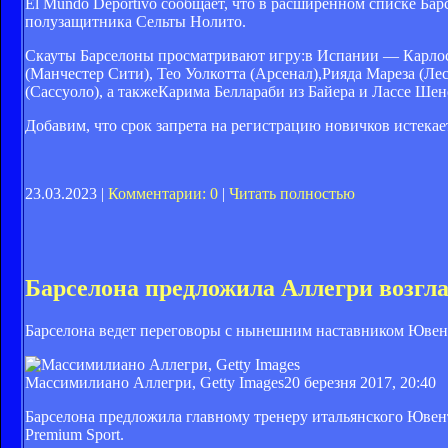
El Mundo Deportivo сообщает, что в расширенном списке Бар
полузащитника Сельты Нолито.
Скауты Барселоны просматривают игру:в Испании — Карлоса
(Манчестер Сити), Тео Уолкотта (Арсенал),
Рияда Мареза (Лес
(Сассуоло), а также
Карима Беллараби из Байера и Лассе Шен
Добавим, что срок запрета на регистрацию новичков истекает
23.03.2023 |
Комментарии: 0
|
Читать полностью
Барселона предложила Аллегри возгла
Барселона ведет переговоры с нынешним наставником Юве
Массимилиано Аллегри, Getty Images
20 березня 2017, 20:40
Барселона предложила главному тренеру итальянского Ювент
Premium Sport.