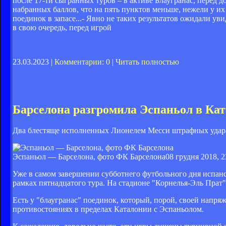
после 17-ти сыгранных туров – в активе Блаугранас, перед 
набранных баллов, что на пять пунктов меньше, нежели у их
поединок в запасе...- Явно не таких результатов ожидали у
в свою очередь, перед игрой
23.03.2023 |
Комментарии: 0
|
Читать полностью
Барселона разгромила Эспаньол в Ка
Два блестяще исполненных Лионелем Месси штрафных удара
Эспаньол — Барселона, фото ФК Барселона
08 грудня 2018, 2
Уже в самом завершении субботнего футбольного дня испан
рамках пятнадцатого тура. На стадионе "Корнелья-Эль Прат
Есть у "блаугранас" поединок, который, порой, своей напряж
противостояниях в пределах Каталонии с Эспаньолом.