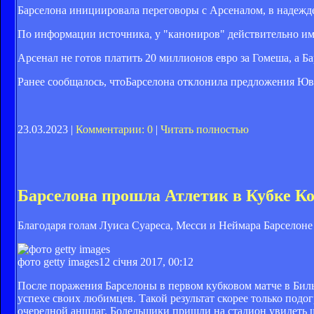
Барселона инициировала переговоры с Арсеналом, в надежде,
По информации источника, у "канониров" действительно имее
Арсенал не готов платить 20 миллионов евро за Гомеша, а Ба
Ранее сообщалось, чтоБарселона отклонила предложения Юв
23.03.2023 |
Комментарии: 0
|
Читать полностью
Барселона прошла Атлетик в Кубке К
Благодаря голам Луиса Суареса, Месси и Неймара Барселоне 
фото getty images
12 січня 2017, 00:12
После поражения Барселоны в первом кубковом матче в Бильб
успехе своих любимцев. Такой результат скорее только под
очередной аншлаг. Болельщики пришли на стадион увидеть шо