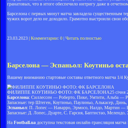
гранатовых, что в итоге обеспечило интригу даже в отчетно
Барселона с первых минут матча завладела существенным т
чужих ворот дело не доходило. Грамотно выстроили свои о
23.03.2023 |
Комментарии: 0
|
Читать полностью
Барселона — Эспаньол: Коутиньо оста
Вашему вниманию стартовые составы ответного матча 1/4 К
ФИЛИППЕ КОУТИНЬО ФОТО: ФК БАРСЕЛОНА
25 січня 
Барселона
: Силлессен — Роберто, Пике, Умтити, Альба — Р
Запасные: тер Штеген, Коутиньо, Паулиньо, Алькасер, Динь,
Эспаньол
: П. Лопес — Наварро, Эрмосо, Налдо, Мартин — 
Запасные: Д. Лопес, Дуарте, С. Гарсия, Баптистао, Мелендо, 
На
Football.ua
доступна текстовая онлайн-трансляция матча