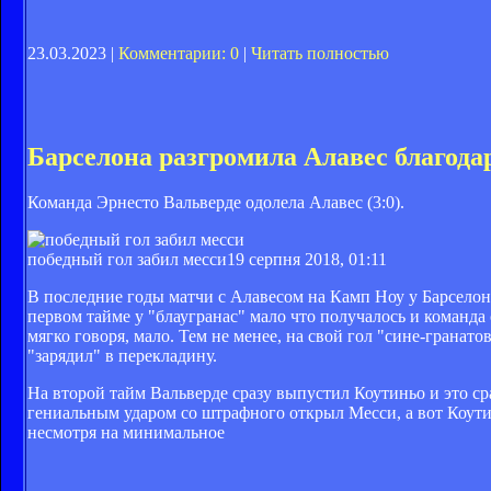
23.03.2023 |
Комментарии: 0
|
Читать полностью
Барселона разгромила Алавес благода
Команда Эрнесто Вальверде одолела Алавес (3:0).
победный гол забил месси
19 серпня 2018, 01:11
В последние годы матчи с Алавесом на Камп Ноу у Барселон
первом тайме у "блаугранас" мало что получалось и команд
мягко говоря, мало. Тем не менее, на свой гол "сине-грана
"зарядил" в перекладину.
На второй тайм Вальверде сразу выпустил Коутиньо и это сра
гениальным ударом со штрафного открыл Месси, а вот Коутин
несмотря на минимальное