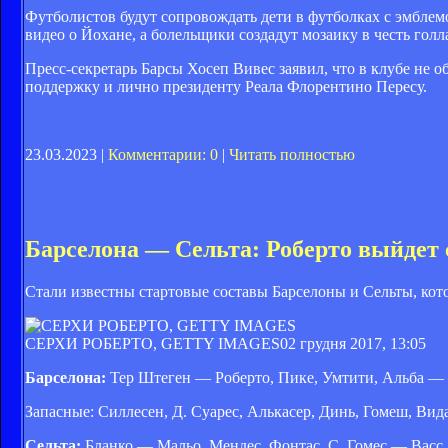
Футболистов будут сопровождать дети в футболках с эмбле
видео о Йохане, а болельщики создадут мозаику в честь голл
Пресс-секретарь Барсы Хосеп Вивес заявил, что в клубе не 
поддержку и лично президенту Реала Флорентино Пересу.
23.03.2023 |
Комментарии: 0
|
Читать полностью
Барселона — Сельта: Роберто выйдет
Стали известны стартовые составы Барселоны и Сельты, кото
СЕРХИ РОБЕРТО, GETTY IMAGES
02 грудня 2017, 13:05
Барселона:
Тер Штеген — Роберто, Пике, Умтити, Альба — 
Запасные: Силлесен, Д. Суарес, Алькасер, Динь, Гомеш, Вид
Сельта:
Бланко — Мальо, Мендес, Фонтас, С. Гомес — Васс,