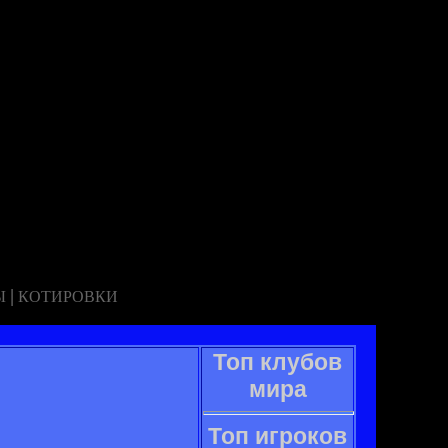
|
Ы
КОТИРОВКИ
Топ клубов
мира
Топ игроков