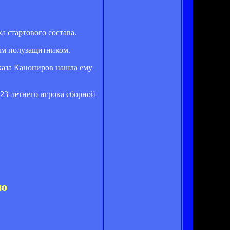
а стартового состава.
ым полузащитником.
тказа Канониров нашла ему
23-летнего игрока сборной
ью