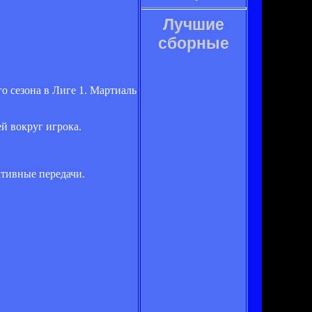
Лучшие
сборные
о сезона в Лиге 1. Мартиаль
ей вокруг игрока.
ативные передачи.