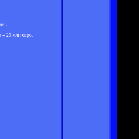
ды.
– 20 млн евро.