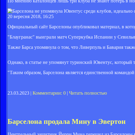
По мнению каталонцев лишь три клуба не знают потерь в но
20 вересня 2018, 16:25
Официальный сайт Барселоны опубликовал материал, в котор
"Блаугранас" выиграли матч Суперкубка Испании у Севильи
Также Барса упомянула о том, что Ливерпуль и Бавария такж
Однако, в статье не упомянут туринский Ювентус, который т
"Таким образом, Барселона является единственной командо
23.03.2023 |
Комментарии: 0
|
Читать полностью
Барселона продала Мину в Эвертон
Центральный защитник Йерри Мина перешел из Барселоны в