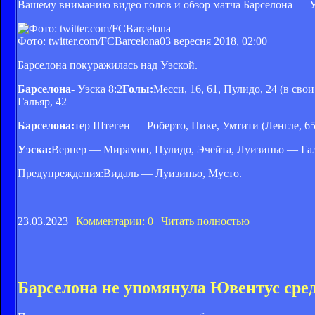
Вашему вниманию видео голов и обзор матча Барселона — Уэ
Фото: twitter.com/FCBarcelona
03 вересня 2018, 02:00
Барселона покуражилась над Уэской.
Барселона
- Уэска 8:2
Голы:
Месси, 16, 61, Пулидо, 24 (в свои
Гальяр, 42
Барселона:
тер Штеген — Роберто, Пике, Умтити (Ленгле, 65
Уэска:
Вернер — Мирамон, Пулидо, Эчейта, Луизиньо — Галья
Предупреждения:Видаль — Луизиньо, Мусто.
23.03.2023 |
Комментарии: 0
|
Читать полностью
Барселона не упомянула Ювентус сред