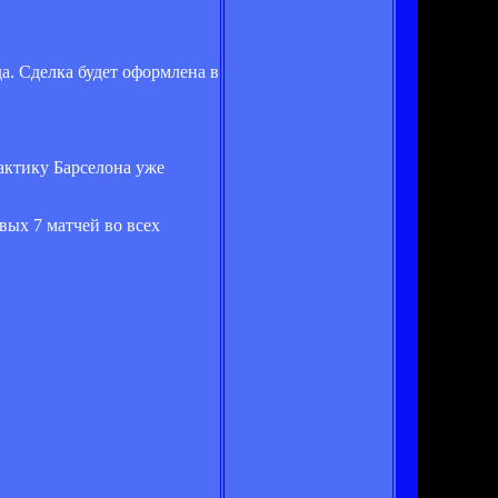
а. Сделка будет оформлена в
актику Барселона уже
вых 7 матчей во всех