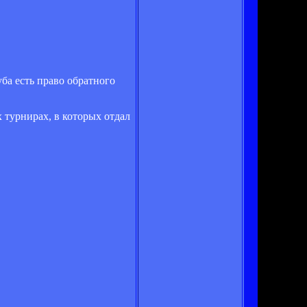
ба есть право обратного
х турнирах, в которых отдал