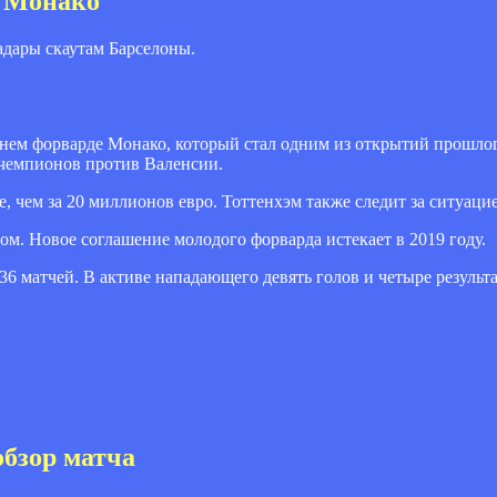
м Монако
дары скаутам Барселоны.
тнем форварде Монако, который стал одним из открытий прошлог
 чемпионов против Валенсии.
е, чем за 20 миллионов евро. Тоттенхэм также следит за ситуаци
м. Новое соглашение молодого форварда истекает в 2019 году.
36 матчей. В активе нападающего девять голов и четыре результ
обзор матча