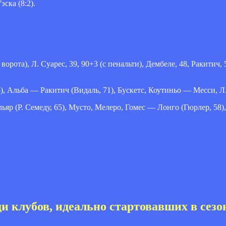
ска (8:2).
 ворота), Л. Суарес, 39, 90+3 (с пенальти), Дембеле, 48, Ракитич,
), Альба — Ракитич (Видаль, 71), Бускетс, Коутиньо — Месси, Л
р (Р. Семеду, 65), Мусто, Мелеро, Гомес — Лонго (Гюрлер, 58),
и клубов, идеально стартовавших в сезо