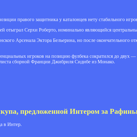
озиции правого защитника у каталонцев нету стабильного игрок
тчей отыграл Серхи Роберто, номинально являющийся центральн
онского Арсенала Эктора Бельерина, но после окончательного о
тенциальных игроков на позицию фулбека сократился до двух — 
олиста сборной Франции Джибриля Сидибе из Монако.
выкупа, предложенной Интером за Рафин
а в Интер.