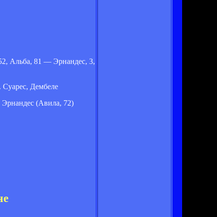
 52, Альба, 81 — Эрнандес, 3,
. Суарес, Дембеле
 Эрнандес (Авила, 72)
не