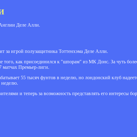
МИ
 Англии Деле Алли.
т за игрой полузащитника Тоттенхэма Деле Алли.
е того, как присоединился к "шпорам" из МК Донс. За чуть боле
77 матчах Премьер-лиги.
батывает 55 тысяч фунтов в неделю, но лондонский клуб надеет
 неделю.
вителями и теперь за возможность представлять его интересы б