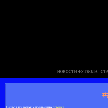
|
НОВОСТИ ФУТБОЛА
СТ
#
Вывод из запоя капельница
ссылка
.