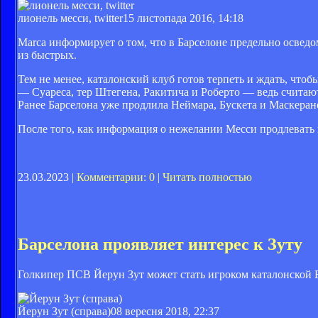
лионель месси, twitter
15 листопада 2016, 14:18
Marca информирует о том, что в Барселоне предельно освед
из быстрых.
Тем не менее, каталонский клуб готов терпеть и ждать, что
— Суареса, тер Штегена, Ракитича и Роберто — ведь считают
Ранее Барселона уже продлила Неймара, Бускета и Маскеран
После того, как информация о нежелании Месси продлевать к
23.03.2023 |
Комментарии: 0
|
Читать полностью
Барселона проявляет интерес к Зуту
Голкипер ПСВ Йерун Зут может стать игроком каталонской 
Йерун Зут (справа)
08 вересня 2018, 22:37