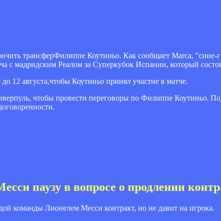
кончить трансферФилиппе Коутиньо. Как сообщает Marca, "сине-
ча с мадридским Реалом за Суперкубок Испании, который состои
 до 12 августа,чтобы Коутиньо принял участие в матче.
Ливерпуль, чтобы провести переговоры по Филиппе Коутиньо. 
договоренности.
Месси паузу в вопросе о продлении конт
здой команды Лионелем Месси контракт, но не давит на игрока.