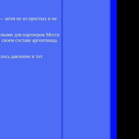
 затея не из простых и не
делками для партнеров Месси
 своем составе аргентинца.
лось давление и тот