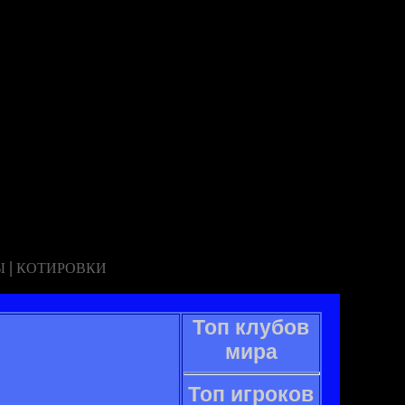
|
Ы
КОТИРОВКИ
Топ клубов
мира
Топ игроков