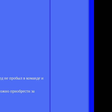
д не пробыл в команде и
сложно приобрести за