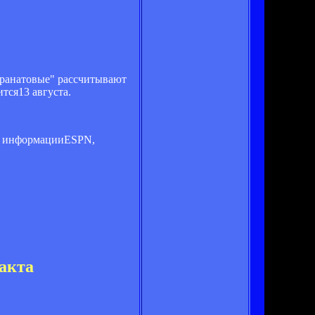
гранатовые" рассчитывают
тся13 августа.
По информацииESPN,
ракта