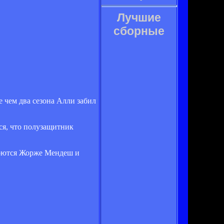
Лучшие
сборные
е чем два сезона Алли забил
ся, что полузащитник
орются Жорже Мендеш и