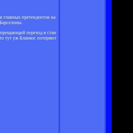
ди главных претендентов на
 Барселоны.
апрещающий переход в стан
 то тут уж Бланкос потеряют