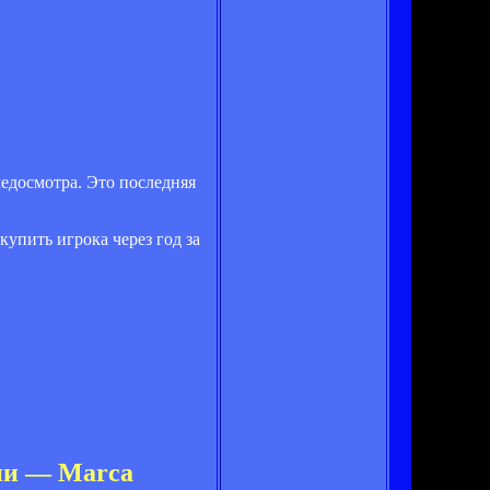
едосмотра. Это последняя
купить игрока через год за
нии — Marca