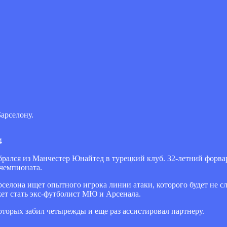
арселону.
4
ался из Манчестер Юнайтед в турецкий клуб. 32-летний форвар
 чемпионата.
Барселона ищет опытного игрока линии атаки, которого будет не 
жет стать экс-футболист МЮ и Арсенала.
оторых забил четырежды и еще раз ассистировал партнеру.