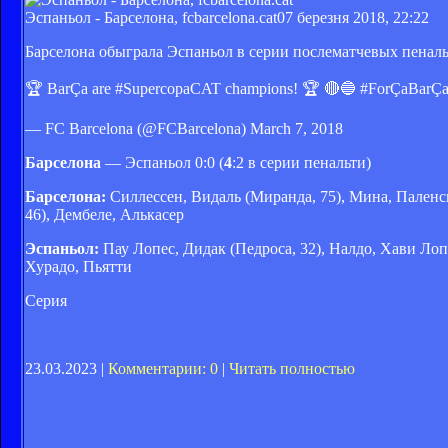
Эспаньол - Барселона, fcbarcelona.cat
07 березня 2018, 22:22
Барселона обыграла Эспаньол в серии послематчевых пеналь
🏆 BarÇa are #SupercopaCAT champions! 🏆 🔴🔵 #ForÇaBarÇa
— FC Barcelona (@FCBarcelona) March 7, 2018
Барселона
— Эспаньол 0:0 (
4
:2 в серии пенальти)
Барселона:
Силлессен, Видаль (Миранда, 75), Мина, Паленсия
46), Дембеле, Алькасер
Эспаньол:
Пау Лопес, Дидак (Педроса, 32), Налдо, Хави Лоп
Хурадо, Пьятти
Серия
23.03.2023 |
Комментарии: 0
|
Читать полностью