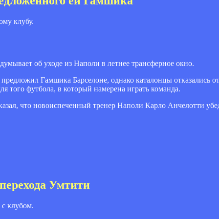
редложенного ей Гамшика
му клубу.
здумывает об уходе из Наполи в летнее трансферное окно.
б предложил Гамшика Барселоне, однако каталонцы отказались о
я того футбола, в который намерена играть команда.
казал, что новоиспеченный тренер Наполи Карло Анчелотти убед
 перехода Умтити
с клубом.