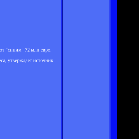
ют "синим" 72 млн евро.
са, утверждает источник.