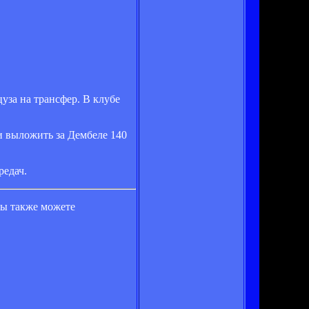
уза на трансфер. В клубе
и выложить за Дембеле 140
редач.
вы также можете