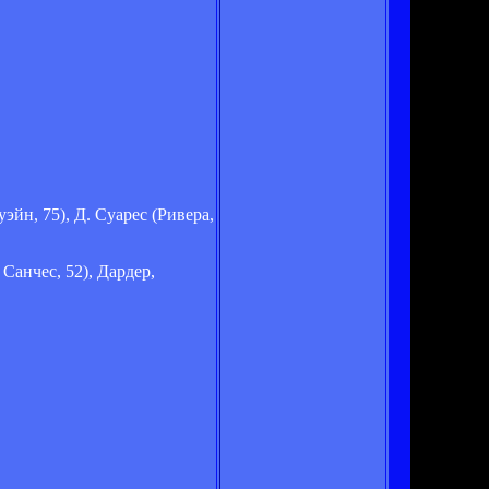
эйн, 75), Д. Суарес (Ривера,
Санчес, 52), Дардер,