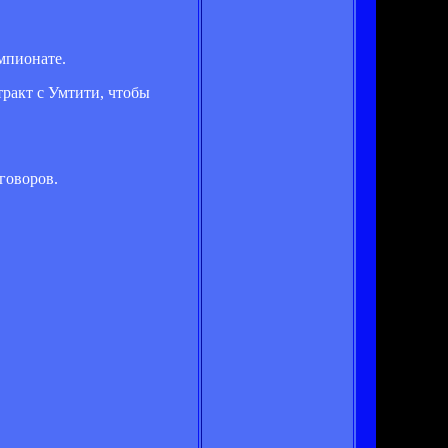
мпионате.
ракт с Умтити, чтобы
говоров.