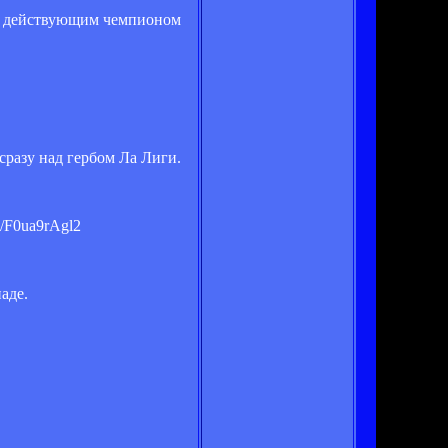
тся действующим чемпионом
сразу над гербом Ла Лиги.
m/F0ua9rAgl2
аде.