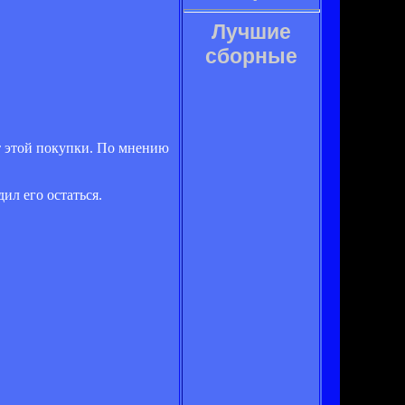
Лучшие
сборные
т этой покупки. По мнению
ил его остаться.