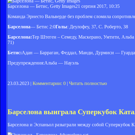
Барселона — Бетис, Getty Images
21 серпня 2017, 10:35
Команда Эрнесто Вальверде без проблем сломила сопротивлен
Барселона
— Бетис 2:0
Голы
: Деулофеу, 37, С. Роберто, 38
Барселона:
Тер Штеген – Семеду, Маскерано, Умтити, Альба (
71)
Бетис:
Адан — Барраган, Феддал, Манди, Дурмиси — Гуардадо,
Предупреждения:Альба — Науэль
23.03.2023 |
Комментарии: 0
|
Читать полностью
Барселона выиграла Суперкубок Кат
Барселона и Эспаньол разыграли между собой Суперкубок К