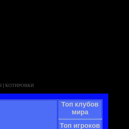
|
Ы
КОТИРОВКИ
Топ клубов
мира
Топ игроков