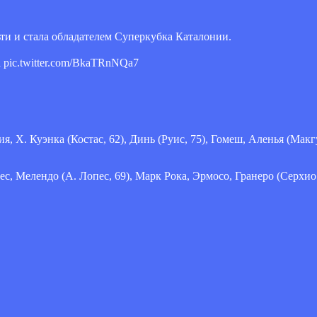
ти и стала обладателем Суперкубка Каталонии.
 pic.twitter.com/BkaTRnNQa7
, Х. Куэнка (Костас, 62), Динь (Руис, 75), Гомеш, Аленья (Макгу
ес, Мелендо (А. Лопес, 69), Марк Рока, Эрмосо, Гранеро (Серхио 