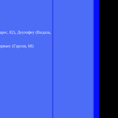
арес, 82), Деулофеу (Видаль,
рваес (Гарсия, 68)