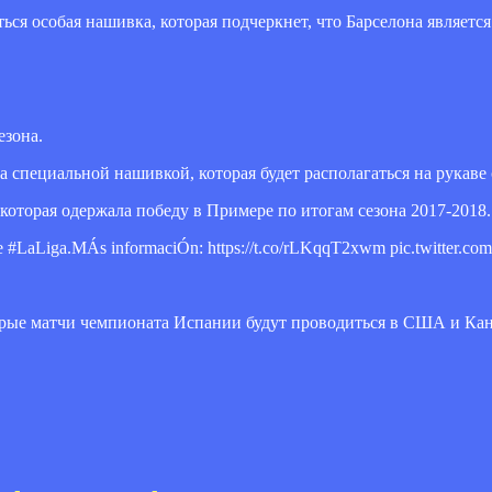
ться особая нашивка, которая подчеркнет, что Барселона являе
езона.
специальной нашивкой, которая будет располагаться на рукаве 
которая одержала победу в Примере по итогам сезона 2017-2018.
e #LaLiga.MÁs informaciÓn: https://t.co/rLKqqT2xwm pic.twitter.co
торые матчи чемпионата Испании будут проводиться в США и Кан