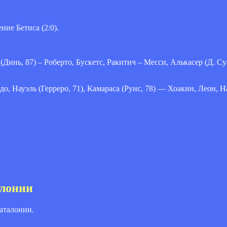
ие Бетиса (2:0).
Динь, 87) – Роберто, Бускетс, Ракитич – Месси, Алькасер (Д. Су
 Науэль (Герреро, 71), Камараса (Руис, 78) — Хоакин, Леон, На
алонии
аталонии.