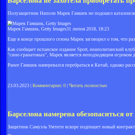
Барселона не захотела приобретать п
Полузащитник Наполи Марек Гамшек не подошел каталонско
Марек Гамшик, Getty Images
31 липня 2018, 18:23
Еще в конце прошлого сезона Марек заговорил о том, что ра
Как сообщает испанское издание Sport, неаполитанский клу
"сине-гранатовых", Марек является неподходящим игроком дл
Ранее Гамшик намеревался перебраться в Китай, однако расс
23.03.2023 |
Комментарии: 0
|
Читать полностью
Барселона намерена обезопаситься от
Защитник Самуэль Умтити вскоре подпишет новый контракт 