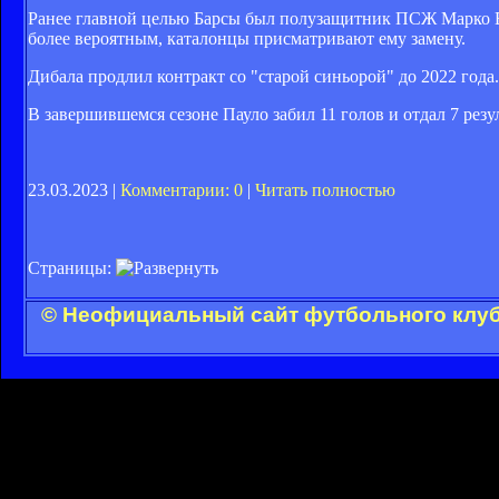
Ранее главной целью Барсы был полузащитник ПСЖ Марко В
более вероятным, каталонцы присматривают ему замену.
Дибала продлил контракт со "старой синьорой" до 2022 года.
В завершившемся сезоне Пауло забил 11 голов и отдал 7 резу
23.03.2023 |
Комментарии: 0
|
Читать полностью
Страницы:
© Неофициальный сайт футбольного клуба